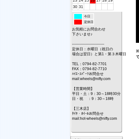
23
24
25
26
27
28
29
30
31
今日
定休日
お気軽にお問合わせ
下さいませ♪
--------------------------
定休日：水曜日（祝日の
場合は翌日）と第1・第３木曜日
TEL：0794-82-7701
FAX：0794-82-7710
ﾊｲｴｰｽﾊﾟｰﾂお問合せ
mail:wheels@nifty.com
【営業時間】
平日・土：9：30～18時30分
日・祝 ：9：30～18時
【三木店】
ﾀｲﾔ・ﾎｲｰﾙお問合せ
mail:hot-wheels@nifty.com