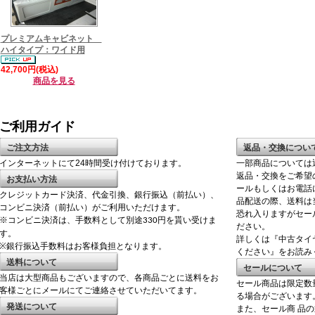
プレミアムキャビネット
ハイタイプ：ワイド用
42,700円(税込)
商品を見る
ご利用ガイド
ご注文方法
返品・交換につい
インターネットにて24時間受け付けております。
一部商品については
返品・交換をご希望
お支払い方法
ールもしくはお電話
クレジットカード決済、代金引換、銀行振込（前払い）、
品配送の際、送料は
コンビニ決済（前払い）がご利用いただけます。
恐れ入りますがセー
※コンビニ決済は、手数料として別途
円を貰い受けま
330
ださい。
す。
詳しくは『中古タイ
※銀行振込手数料はお客様負担となります。
ください』をお読み
送料について
セールについて
当店は大型商品もございますので、各商品ごとに送料をお
セール商品は限定数
客様ごとにメールにてご連絡させていただいてます。
る場合がございます
発送について
また、セール商 品