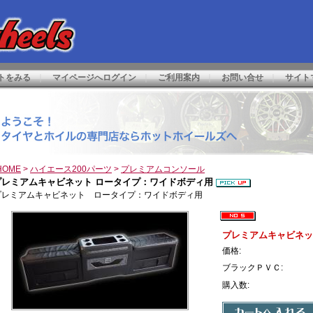
トをみる
｜
マイページへログイン
｜
ご利用案内
｜
お問い合せ
｜
サイト
HOME
>
ハイエース200パーツ
>
プレミアムコンソール
プレミアムキャビネット ロータイプ：ワイドボディ用
プレミアムキャビネット ロータイプ：ワイドボディ用
プレミアムキャビネッ
価格:
ブラックＰＶＣ:
購入数: