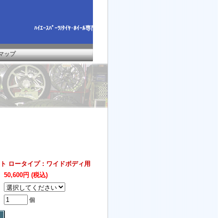
ﾊｲｴｰｽﾊﾟｰﾂ/ﾀｲﾔ･ﾎｲｰﾙ専門店
マップ
ト ロータイプ：ワイドボディ用
50,600円 (税込)
個