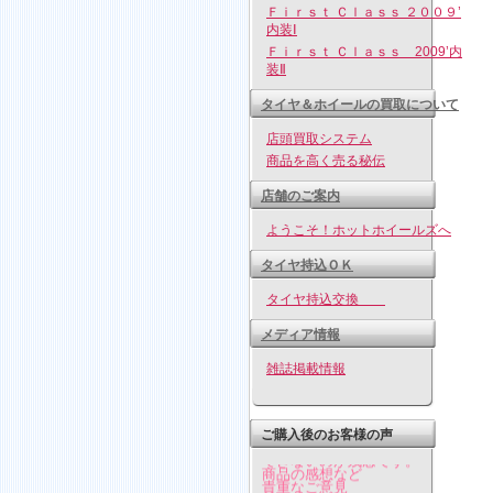
Ｆｉｒｓｔ Ｃｌａｓｓ ２００９’
内装Ⅰ
Ｆｉｒｓｔ Ｃｌａｓｓ 2009’内
装Ⅱ
タイヤ＆ホイールの買取について
店頭買取システム
商品を高く売る秘伝
店舗のご案内
ようこそ！ホットホイールズへ
タイヤ持込ＯＫ
タイヤ持込交換
メディア情報
雑誌掲載情報
皆様ありがとうございま
す。
ご購入後のお客様の声
ココには一部しか表示
できないのが残念です。
商品の感想など
貴重なご意見
誠に有り難う御座います。