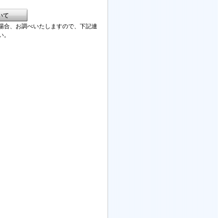
。
いて
場合、お調べいたしますので、下記連
い。