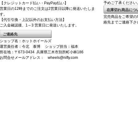
予めご了承ください
【クレジットカード払い・PayPay払い】
営業日の12時までのご注文は2営業日以降に発送いたしま
在庫切れ商品につ
す。
完売商品をご希望の
【代引引換・上記以外のお支払い方法】
絡先までご連絡下さ
ご入金確認後、1～3 営業日に発送いたします。
ご連絡先
ショップ名：ホットホイールズ
運営責任者：今北 泰博 ショップ担当：福本
所在地：〒673-0434 兵庫県三木市別所町小林186
お問合せメールアドレス： wheels@nifty.com