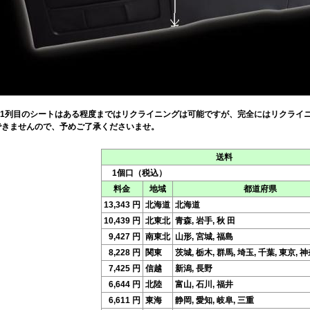
※1列目のシートはある程度まではリクライニングは可能ですが、完全にはリクライ
できませんので、予めご了承くださいませ。
送料
1個口（税込）
料金
地域
都道府県
13,343 円
北海道
北海道
10,439 円
北東北
青森, 岩手, 秋 田
9,427 円
南東北
山形, 宮城, 福島
8,228 円
関東
茨城, 栃木, 群馬, 埼玉, 千葉, 東京, 
7,425 円
信越
新潟, 長野
6,644 円
北陸
富山, 石川, 福井
6,611 円
東海
静岡, 愛知, 岐阜, 三重