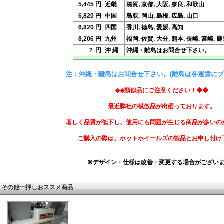
5,445 円
近畿
滋賀, 京都, 大阪, 奈良, 和歌山
6,820 円
中国
鳥取, 岡山, 島根, 広島, 山口
6,820 円
四国
香川, 徳島, 愛媛, 高知
8,206 円
九州
福岡, 佐賀, 大分, 熊本, 長崎, 宮崎, 
？ 円
沖 縄
沖縄・離島はお問合せ下さい。
注：沖縄・離島はお問合せ下さい。(離島は各運賃にプ
◆◆類似品にご注意ください！◆◆
最近弊社の模倣品が出廻っております。
著しく品質が低下し、使用にも問題が生じる商品が多いの
ご購入の際は、ホットホイールズの製品とお申し付け
※デザイン・仕様は改善・変更する場合がござい
その他一押しおススメ商品