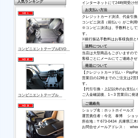
人気ランキング
インターネットにて24時間受け
お支払い方法
クレジットカード決済、代金引換
コンビニ決済（前払い）がご利用
※コンビニ決済は、手数料として
す。
※銀行振込手数料はお客様負担と
送料について
コンビニエントテーブルEVO
当店は大型商品もございますので
客様ごとにメールにてご連絡させ
発送について
【クレジットカード払い・PayPa
営業日の12時までのご注文は2
す。
【代引引換・上記以外のお支払い
ご入金確認後、1～3 営業日に発
コンビニエントテーブル
ご連絡先
ショップ名：ホットホイールズ
運営責任者：今北 泰博 ショッ
所在地：〒673-0434 兵庫県三
お問合せメールアドレス： wheels@