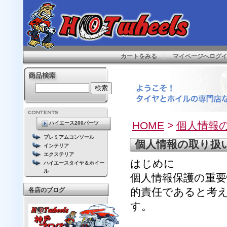
カートをみる
｜
マイページへログ
HOME
>
個人情報
ハイエース200パーツ
プレミアムコンソール
個人情報の取り扱
インテリア
エクステリア
はじめに
ハイエースタイヤ＆ホイー
ル
個人情報保護の重
的責任であると考
各店のブログ
す。