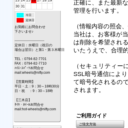
23
24
25
26
27
28
29
正確に、また最新
30
31
管理を行います。
今日
定休日
（情報内容の照会、
お気軽にお問合わせ
下さいませ♪
当社は、お客様が
--------------------------
は削除を希望され
定休日：水曜日（祝日の
いたうえで、合理
場合は翌日）と第1・第３木曜日
TEL：0794-82-7701
FAX：0794-82-7710
（セキュリティー
ﾊｲｴｰｽﾊﾟｰﾂお問合せ
mail:wheels@nifty.com
SSL暗号通信によ
て暗号化されるの
【営業時間】
平日・土：9：30～18時30分
されます。
日・祝 ：9：30～18時
【三木店】
ﾀｲﾔ・ﾎｲｰﾙお問合せ
mail:hot-wheels@nifty.com
ご利用ガイド
ご注文方法