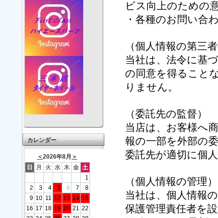
ビス向上のための
・各種のお問い合
（個人情報の第三者
当社は、法令に基
の同意を得ること
りません。
（委託先の監督）
当店は、お客様へ
報の一部を外部の
カレンダー
委託先が適切に個
＜
2026年8月
＞
日
月
火
水
木
金
土
1
（個人情報の管理）
2
3
4
5
6
7
8
当社は、個人情報の
9
10
11
12
13
14
15
保護管理責任者を設
16
17
18
19
20
21
22