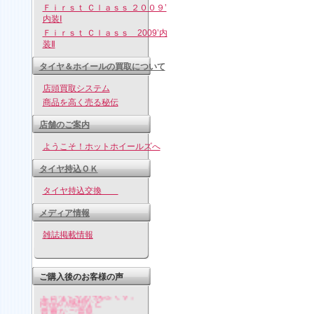
Ｆｉｒｓｔ Ｃｌａｓｓ ２００９’
内装Ⅰ
Ｆｉｒｓｔ Ｃｌａｓｓ 2009’内
装Ⅱ
タイヤ＆ホイールの買取について
店頭買取システム
商品を高く売る秘伝
店舗のご案内
ようこそ！ホットホイールズへ
タイヤ持込ＯＫ
タイヤ持込交換
メディア情報
雑誌掲載情報
皆様ありがとうございま
す。
ご購入後のお客様の声
ココには一部しか表示
できないのが残念です。
商品の感想など
貴重なご意見